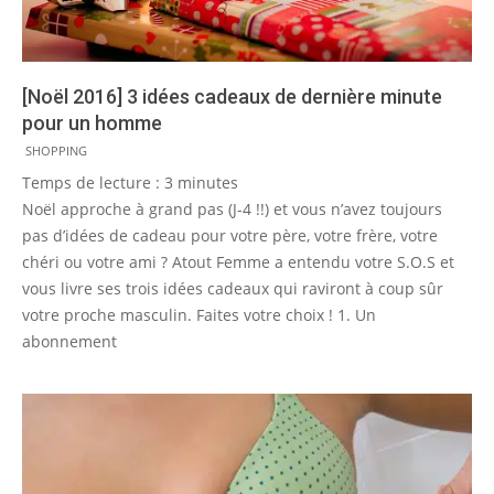
[Noël 2016] 3 idées cadeaux de dernière minute
pour un homme
2016-
SHOPPING
12-
Temps de lecture :
3
minutes
24
Noël approche à grand pas (J-4 !!) et vous n’avez toujours
pas d’idées de cadeau pour votre père, votre frère, votre
chéri ou votre ami ? Atout Femme a entendu votre S.O.S et
vous livre ses trois idées cadeaux qui raviront à coup sûr
votre proche masculin. Faites votre choix ! 1. Un
abonnement