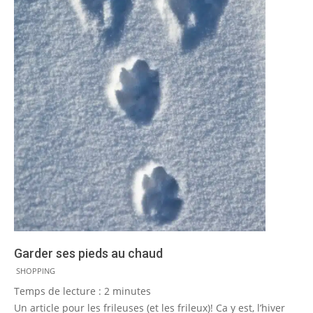
Garder ses pieds au chaud
2014-
SHOPPING
10-
Temps de lecture :
2
minutes
17
Un article pour les frileuses (et les frileux)! Ca y est, l’hiver