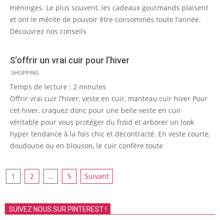
méninges. Le plus souvent, les cadeaux gourmands plaisent
et ont le mérite de pouvoir être consommés toute l’année.
Découvrez nos conseils
S’offrir un vrai cuir pour l’hiver
2012-
SHOPPING
10-
Temps de lecture :
2
minutes
12
Offrir vrai cuir l’hiver, veste en cuir, manteau cuir hiver Pour
cet hiver, craquez donc pour une belle veste en cuir
véritable pour vous protéger du froid et arborer un look
hyper tendance à la fois chic et décontracté. En veste courte,
doudoune ou en blouson, le cuir confère toute
Pagination
1
2
…
5
Suivant
des
publications
SUIVEZ NOUS SUR PINTEREST !