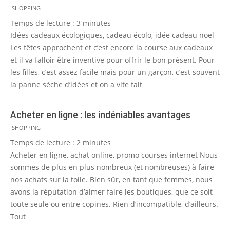
2013-
SHOPPING
11-
Temps de lecture :
3
minutes
25
Idées cadeaux écologiques, cadeau écolo, idée cadeau noël
Les fêtes approchent et c’est encore la course aux cadeaux
et il va falloir être inventive pour offrir le bon présent. Pour
les filles, c’est assez facile mais pour un garçon, c’est souvent
la panne sèche d’idées et on a vite fait
Acheter en ligne : les indéniables avantages
2013-
SHOPPING
09-
Temps de lecture :
2
minutes
23
Acheter en ligne, achat online, promo courses internet Nous
sommes de plus en plus nombreux (et nombreuses) à faire
nos achats sur la toile. Bien sûr, en tant que femmes, nous
avons la réputation d’aimer faire les boutiques, que ce soit
toute seule ou entre copines. Rien d’incompatible, d’ailleurs.
Tout