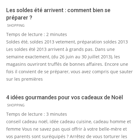
Les soldes été arrivent : comment bien se
préparer ?
2013-
SHOPPING
06-
Temps de lecture :
2
minutes
19
Soldes été, soldes 2013 vetement, préparation soldes 2013
Les soldes été 2013 arrivent à grands pas. Dans une
semaine exactement, (du 26 juin au 30 juillet 2013), les
magasins ouvriront truffés de bonnes affaires. Encore une
fois il convient de se préparer, vous avez compris que sauter
sur les premières
4 idées gourmandes pour vos cadeaux de Noël
2012-
SHOPPING
12-
Temps de lecture :
3
minutes
05
conseil cadeau noël, idée cadeau cuisine, cadeau homme et
femme Vous ne savez pas quoi offrir à votre belle-mère et
vos parents sont suréquipés ? Arrêtez de vous torturer les