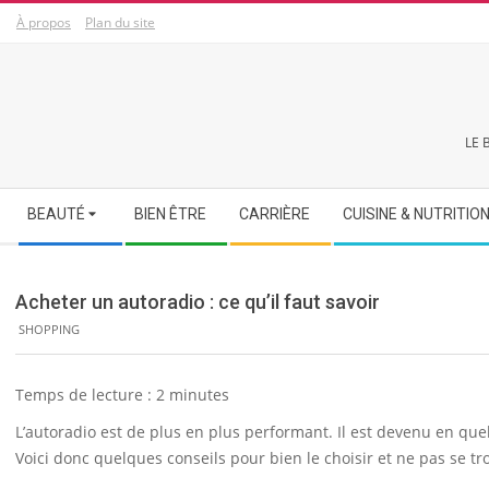
Skip
À propos
Plan du site
to
content
LE 
Secondary
BEAUTÉ
BIEN ÊTRE
CARRIÈRE
CUISINE & NUTRITIO
Navigation
Menu
Acheter un autoradio : ce qu’il faut savoir
SHOPPING
Temps de lecture :
2
minutes
L’autoradio est de plus en plus performant. Il est devenu en q
Voici donc quelques conseils pour bien le choisir et ne pas se t