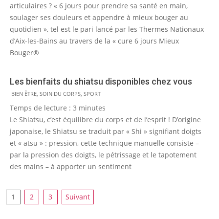
articulaires ? « 6 jours pour prendre sa santé en main,
soulager ses douleurs et appendre à mieux bouger au
quotidien », tel est le pari lancé par les Thermes Nationaux
d’Aix-les-Bains au travers de la « cure 6 jours Mieux
Bouger®
Les bienfaits du shiatsu disponibles chez vous
2010-
BIEN ÊTRE
,
SOIN DU CORPS
,
SPORT
04-
Temps de lecture :
3
minutes
08
Le Shiatsu, c’est équilibre du corps et de l’esprit ! D’origine
japonaise, le Shiatsu se traduit par « Shi » signifiant doigts
et « atsu » : pression, cette technique manuelle consiste –
par la pression des doigts, le pétrissage et le tapotement
des mains – à apporter un sentiment
Pagination
1
2
3
Suivant
des