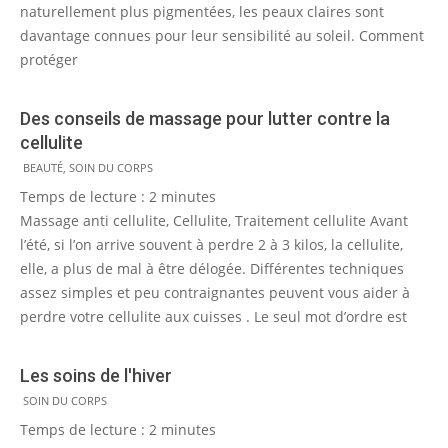
naturellement plus pigmentées, les peaux claires sont
davantage connues pour leur sensibilité au soleil. Comment
protéger
Des conseils de massage pour lutter contre la
cellulite
2012-
BEAUTÉ
,
SOIN DU CORPS
06-
Temps de lecture :
2
minutes
18
Massage anti cellulite, Cellulite, Traitement cellulite Avant
l’été, si l’on arrive souvent à perdre 2 à 3 kilos, la cellulite,
elle, a plus de mal à être délogée. Différentes techniques
assez simples et peu contraignantes peuvent vous aider à
perdre votre cellulite aux cuisses . Le seul mot d’ordre est
Les soins de l'hiver
2011-
SOIN DU CORPS
11-
Temps de lecture :
2
minutes
25