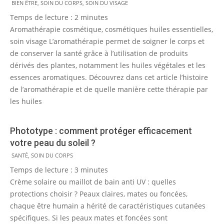
2013-
BIEN ÊTRE
,
SOIN DU CORPS
,
SOIN DU VISAGE
11-
Temps de lecture :
2
minutes
12
Aromathérapie cosmétique, cosmétiques huiles essentielles,
soin visage L’aromathérapie permet de soigner le corps et
de conserver la santé grâce à l’utilisation de produits
dérivés des plantes, notamment les huiles végétales et les
essences aromatiques. Découvrez dans cet article l’histoire
de l’aromathérapie et de quelle manière cette thérapie par
les huiles
Phototype : comment protéger efficacement
votre peau du soleil ?
2013-
SANTÉ
,
SOIN DU CORPS
05-
Temps de lecture :
3
minutes
16
Crème solaire ou maillot de bain anti UV : quelles
protections choisir ? Peaux claires, mates ou foncées,
chaque être humain a hérité de caractéristiques cutanées
spécifiques. Si les peaux mates et foncées sont