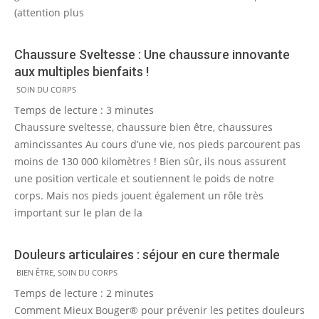
(attention plus
Chaussure Sveltesse : Une chaussure innovante
aux multiples bienfaits !
2011-
SOIN DU CORPS
03-
Temps de lecture :
3
minutes
28
Chaussure sveltesse, chaussure bien être, chaussures
amincissantes Au cours d’une vie, nos pieds parcourent pas
moins de 130 000 kilomètres ! Bien sûr, ils nous assurent
une position verticale et soutiennent le poids de notre
corps. Mais nos pieds jouent également un rôle très
important sur le plan de la
Douleurs articulaires : séjour en cure thermale
2010-
BIEN ÊTRE
,
SOIN DU CORPS
05-
Temps de lecture :
2
minutes
10
Comment Mieux Bouger® pour prévenir les petites douleurs