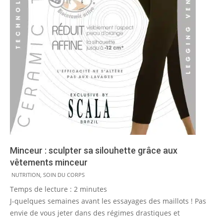
Minceur : sculpter sa silouhette grâce aux
vêtements minceur
2014-
NUTRITION
,
SOIN DU CORPS
07-
Temps de lecture :
2
minutes
23
J-quelques semaines avant les essayages des maillots ! Pas
envie de vous jeter dans des régimes drastiques et