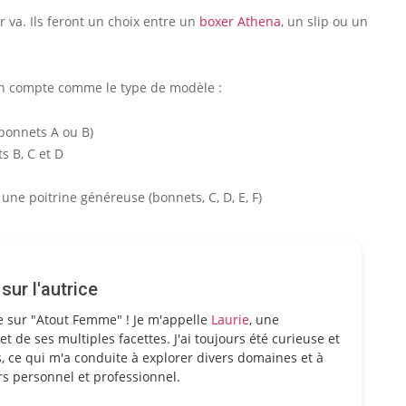
 va. Ils feront un choix entre un
boxer Athena
, un slip ou un
 en compte comme le type de modèle :
(bonnets A ou B)
s B, C et D
une poitrine généreuse (bonnets, C, D, E, F)
ur l'autrice
e sur "Atout Femme" ! Je m'appelle
Laurie
, une
et de ses multiples facettes. J'ai toujours été curieuse et
, ce qui m'a conduite à explorer divers domaines et à
s personnel et professionnel.