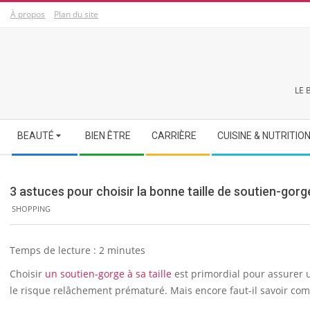
Skip
À propos
Plan du site
to
content
LE 
Secondary
BEAUTÉ
BIEN ÊTRE
CARRIÈRE
CUISINE & NUTRITIO
Navigation
Menu
3 astuces pour choisir la bonne taille de soutien-gorg
SHOPPING
Temps de lecture :
2
minutes
Choisir
un soutien-gorge à sa taille
est primordial pour assurer u
le risque relâchement prématuré. Mais encore faut-il savoir co