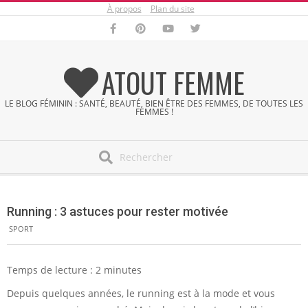
À propos
Plan du site
Skip
to
content
ATOUT FEMME
LE BLOG FÉMININ : SANTÉ, BEAUTÉ, BIEN ÊTRE DES FEMMES, DE TOUTES LES
FEMMES !
Search
Secondary
Navigation
Running : 3 astuces pour rester motivée
Menu
SPORT
Temps de lecture :
2
minutes
Depuis quelques années, le running est à la mode et vous