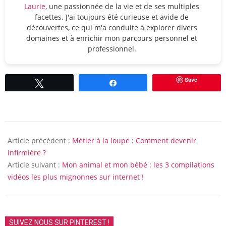
Laurie
, une passionnée de la vie et de ses multiples
facettes. J'ai toujours été curieuse et avide de
découvertes, ce qui m'a conduite à explorer divers
domaines et à enrichir mon parcours personnel et
professionnel.
Save
Tweetez
Partagez
2015-
01-
Article précédent :
Métier à la loupe : Comment devenir
21
infirmière ?
Article suivant :
Mon animal et mon bébé : les 3 compilations
vidéos les plus mignonnes sur internet !
SUIVEZ NOUS SUR PINTEREST !