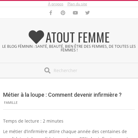
À propos
Plan du site
Skip
to
content
ATOUT FEMME
LE BLOG FÉMININ : SANTÉ, BEAUTÉ, BIEN ÊTRE DES FEMMES, DE TOUTES LES
FEMMES !
Search
Secondary
Navigation
Métier à la loupe : Comment devenir infirmière ?
Menu
FAMILLE
Temps de lecture :
2
minutes
Le métier d’infirmière attire chaque année des centaines de