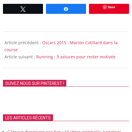
Save
Tweetez
Partagez
2015-
01-
Article précédent :
Oscars 2015 : Marion Cotillard dans la
19
course
Article suivant :
Running : 3 astuces pour rester motivée
SUIVEZ NOUS SUR PINTEREST !
LES ARTICLES RÉCENTS
Gâteaux d’anniversaire fun : 10 idées originales à réaliser