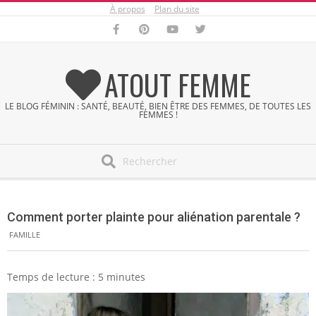
À propos
Plan du site
Skip
to
content
ATOUT FEMME
LE BLOG FÉMININ : SANTÉ, BEAUTÉ, BIEN ÊTRE DES FEMMES, DE TOUTES LES
FEMMES !
Search
Secondary
Navigation
Comment porter plainte pour aliénation parentale ?
Menu
FAMILLE
Temps de lecture :
5
minutes