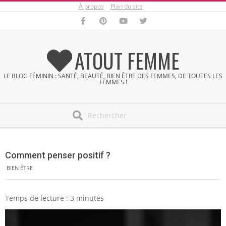
À propos
Plan du site
Skip
to
content
ATOUT FEMME
LE BLOG FÉMININ : SANTÉ, BEAUTÉ, BIEN ÊTRE DES FEMMES, DE TOUTES LES
FEMMES !
Search
Secondary
Navigation
Comment penser positif ?
Menu
BIEN ÊTRE
Temps de lecture :
3
minutes