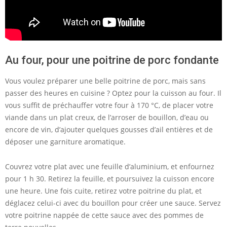
Au four, pour une poitrine de porc fondante
Vous voulez préparer une belle poitrine de porc, mais sans
passer des heures en cuisine ? Optez pour la cuisson au four. Il
vous suffit de préchauffer votre four à 170 °C, de placer votre
viande dans un plat creux, de l’arroser de bouillon, d’eau ou
encore de vin, d’ajouter quelques gousses d’ail entières et de
déposer une garniture aromatique.
Couvrez votre plat avec une feuille d’aluminium, et enfournez
pour 1 h 30. Retirez la feuille, et poursuivez la cuisson encore
une heure. Une fois cuite, retirez votre poitrine du plat, et
déglacez celui-ci avec du bouillon pour créer une sauce. Servez
votre poitrine nappée de cette sauce avec des pommes de