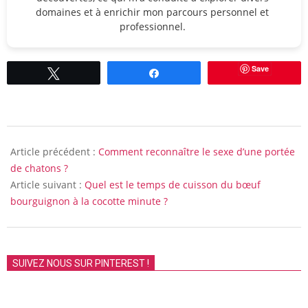
domaines et à enrichir mon parcours personnel et
professionnel.
Save
Tweetez
Partagez
2025-
08-
Article précédent :
Comment reconnaître le sexe d’une portée
26
de chatons ?
Article suivant :
Quel est le temps de cuisson du bœuf
bourguignon à la cocotte minute ?
SUIVEZ NOUS SUR PINTEREST !