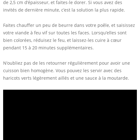
de 2,5 cm d’épaisseur, et faites-le dorer. Si vous avez des
invités de dernière minute, c’est la solution la plus rapide.
Faites chauffer un peu de beurre dans votre poêle, et saisissez
votre viande à feu vif sur toutes les faces. Lorsqu’elles sont
bien colorées, réduisez le feu, et laissez-les cuire à cœur
pendant 15 à 20 minutes supplémentaires.
N’oubliez pas de les retourner régulièrement pour avoir une
cuisson bien homogène. Vous pouvez les servir avec des
haricots verts légèrement aillés et une sauce à la moutarde.