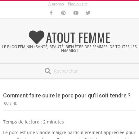
À propos
Plan du site
Skip
to
content
ATOUT FEMME
LE BLOG FÉMININ : SANTÉ, BEAUTÉ, BIEN ÊTRE DES FEMMES, DE TOUTES LES
FEMMES !
Search
Secondary
Navigation
Comment faire cuire le porc pour qu’il soit tendre ?
Menu
CUISINE
Temps de lecture :
2
minutes
Le porc est une viande maigre particulièrement appréciée pour