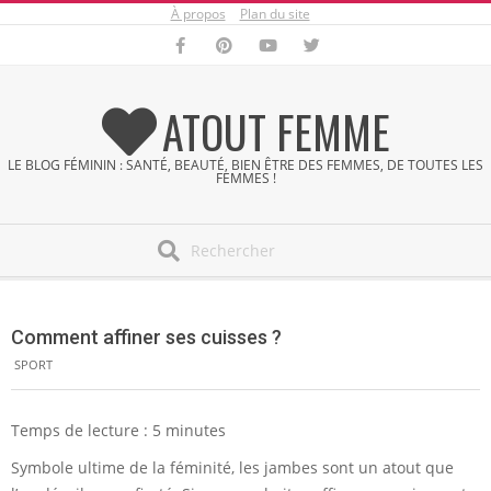
À propos
Plan du site
Skip
to
content
ATOUT FEMME
LE BLOG FÉMININ : SANTÉ, BEAUTÉ, BIEN ÊTRE DES FEMMES, DE TOUTES LES
FEMMES !
Search
Secondary
Navigation
Comment affiner ses cuisses ?
Menu
SPORT
Temps de lecture :
5
minutes
Symbole ultime de la féminité, les jambes sont un atout que