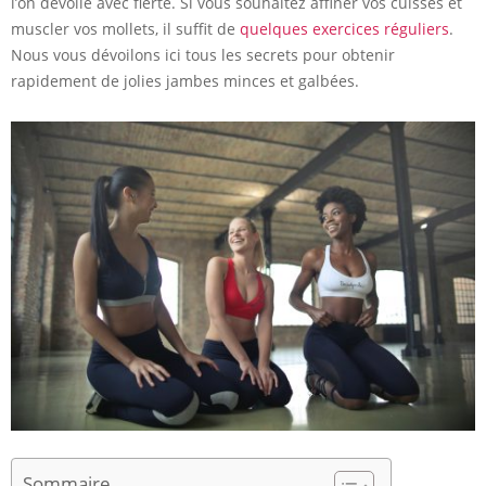
l’on dévoile avec fierté. Si vous souhaitez affiner vos cuisses et
muscler vos mollets, il suffit de
quelques exercices réguliers
.
Nous vous dévoilons ici tous les secrets pour obtenir
rapidement de jolies jambes minces et galbées.
Sommaire