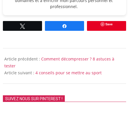
domaines et à enrichir mon parcours personnel et
professionnel.
Save
Tweetez
Partagez
2019-
11-
Article précédent :
Comment décompresser ? 8 astuces à
30
tester
Article suivant :
4 conseils pour se mettre au sport
SUIVEZ NOUS SUR PINTEREST !