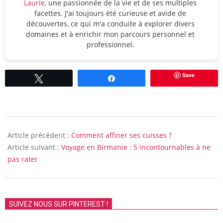
Laurie
, une passionnée de la vie et de ses multiples
facettes. J'ai toujours été curieuse et avide de
découvertes, ce qui m'a conduite à explorer divers
domaines et à enrichir mon parcours personnel et
professionnel.
Save
Tweetez
Partagez
2019-
12-
Article précédent :
Comment affiner ses cuisses ?
08
Article suivant :
Voyage en Birmanie : 5 incontournables à ne
pas rater
SUIVEZ NOUS SUR PINTEREST !