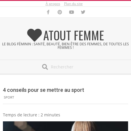
À propos
Plan du site
Skip
to
content
ATOUT FEMME
LE BLOG FÉMININ : SANTÉ, BEAUTÉ, BIEN ÊTRE DES FEMMES, DE TOUTES LES
FEMMES !
Search
Secondary
Navigation
4 conseils pour se mettre au sport
Menu
SPORT
Temps de lecture :
2
minutes