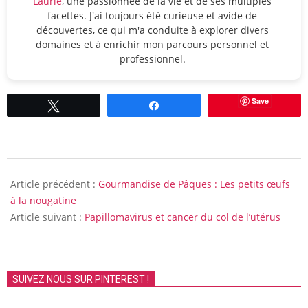
Laurie
, une passionnée de la vie et de ses multiples
facettes. J'ai toujours été curieuse et avide de
découvertes, ce qui m'a conduite à explorer divers
domaines et à enrichir mon parcours personnel et
professionnel.
Save
Tweetez
Partagez
2013-
04-
Article précédent :
Gourmandise de Pâques : Les petits œufs
02
à la nougatine
Article suivant :
Papillomavirus et cancer du col de l’utérus
SUIVEZ NOUS SUR PINTEREST !