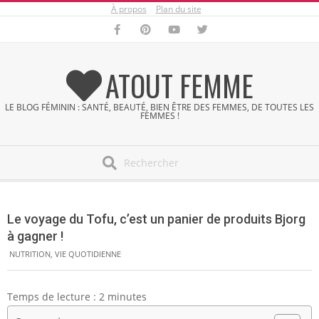
À propos
Plan du site
Skip
to
content
ATOUT FEMME
LE BLOG FÉMININ : SANTÉ, BEAUTÉ, BIEN ÊTRE DES FEMMES, DE TOUTES LES
FEMMES !
Search
Secondary
Navigation
Le voyage du Tofu, c’est un panier de produits Bjorg
Menu
à gagner !
NUTRITION
,
VIE QUOTIDIENNE
Temps de lecture :
2
minutes