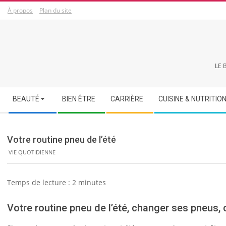
Skip
À propos
Plan du site
to
content
LE 
Secondary
BEAUTÉ
BIEN ÊTRE
CARRIÈRE
CUISINE & NUTRITIO
Navigation
Menu
Votre routine pneu de l’été
VIE QUOTIDIENNE
Temps de lecture :
2
minutes
Votre routine pneu de l’été, changer ses pneus,