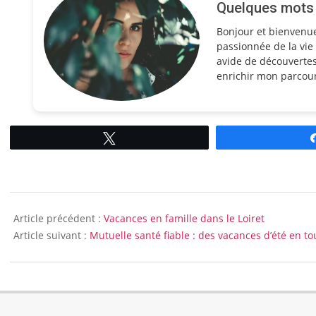
Quelques mots s
Bonjour et bienvenu
passionnée de la vie 
avide de découvertes
enrichir mon parcour
Tweetez
2012-
07-
Article précédent :
Vacances en famille dans le Loiret
06
Article suivant :
Mutuelle santé fiable : des vacances d’été en to