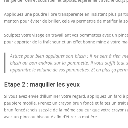
l’angle de l’oeil et sous l’oeil et tapotez légèrement avec le doigt
Appliquez une poudre libre transparente en insistant plus particul
menton pour éviter de briller, cela va permettre de matifier la z
Sculptez votre visage en travaillant vos pommettes avec un pinc
pour apporter de la fraîcheur et un effet bonne mine à votre ma
Astuce pour bien appliquer son blush : il ne sert à rien 
blush au bon endroit sur la pommette, il vous suffit tout 
apparaître le volume de vos pommettes. Et en plus ça per
Etape 2 : maquiller les yeux
Si vous avez envie d’illuminer votre regard, appliquez un fard à 
paupière mobile. Prenez un crayon brun foncé et faites un trait 
brun foncé (choisissez-le de la même couleur que votre crayon) 
avec un pinceau biseauté afin d’étirer la matière.