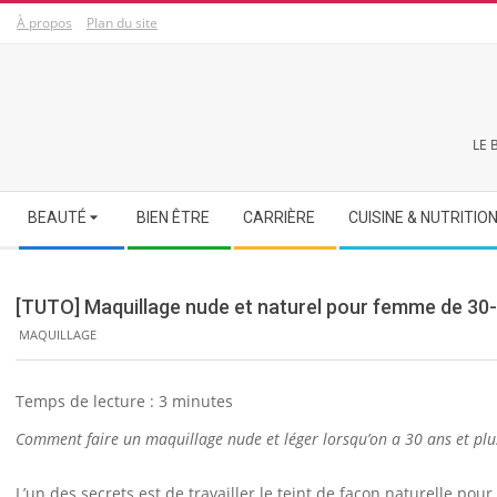
Skip
À propos
Plan du site
to
content
LE 
Secondary
BEAUTÉ
BIEN ÊTRE
CARRIÈRE
CUISINE & NUTRITIO
Navigation
Menu
[TUTO] Maquillage nude et naturel pour femme de 30
MAQUILLAGE
Temps de lecture :
3
minutes
Comment faire un maquillage nude et léger lorsqu’on a 30 ans et plu
L’un des secrets est de travailler le teint de façon naturelle pour