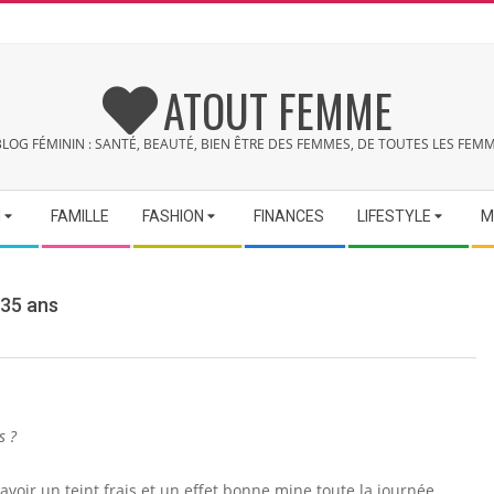
ATOUT FEMME
BLOG FÉMININ : SANTÉ, BEAUTÉ, BIEN ÊTRE DES FEMMES, DE TOUTES LES FEMM
N
FAMILLE
FASHION
FINANCES
LIFESTYLE
M
-35 ans
s ?
 avoir un teint frais et un effet bonne mine toute la journée.