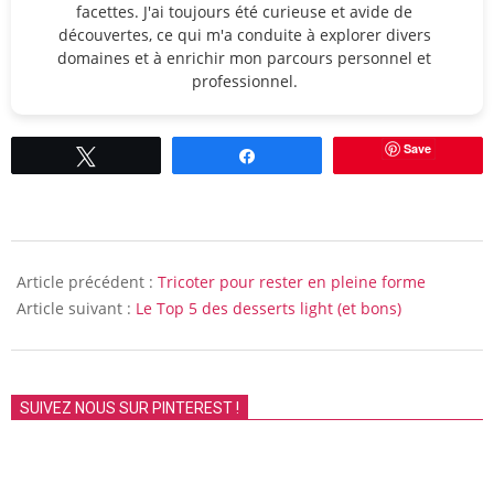
facettes. J'ai toujours été curieuse et avide de
découvertes, ce qui m'a conduite à explorer divers
domaines et à enrichir mon parcours personnel et
professionnel.
Save
Tweetez
Partagez
2014-
04-
Article précédent :
Tricoter pour rester en pleine forme
21
Article suivant :
Le Top 5 des desserts light (et bons)
SUIVEZ NOUS SUR PINTEREST !