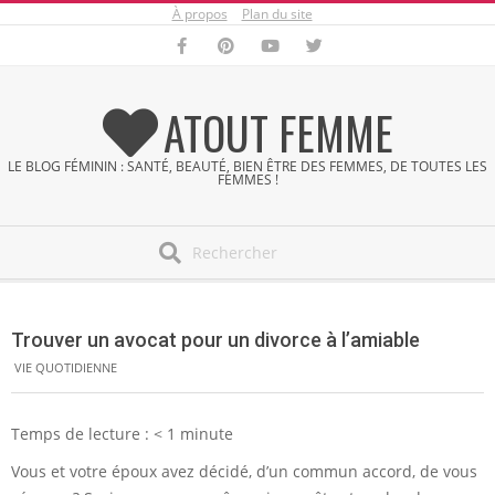
À propos
Plan du site
Skip
to
content
ATOUT FEMME
LE BLOG FÉMININ : SANTÉ, BEAUTÉ, BIEN ÊTRE DES FEMMES, DE TOUTES LES
FEMMES !
Search
Secondary
Navigation
Trouver un avocat pour un divorce à l’amiable
Menu
VIE QUOTIDIENNE
Temps de lecture :
< 1
minute
Vous et votre époux avez décidé, d’un commun accord, de vous