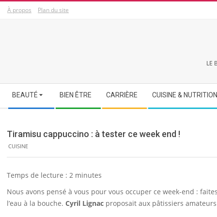
Skip
À propos
Plan du site
to
content
LE 
Secondary
BEAUTÉ
BIEN ÊTRE
CARRIÈRE
CUISINE & NUTRITIO
Navigation
Menu
Tiramisu cappuccino : à tester ce week end !
CUISINE
Temps de lecture :
2
minutes
Nous avons pensé à vous pour vous occuper ce week-end : faites
l’eau à la bouche.
Cyril Lignac
proposait aux pâtissiers amateurs d