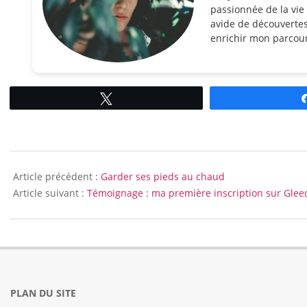
passionnée de la vie 
avide de découvertes
enrichir mon parcour
Tweetez
2014-
10-
Article précédent :
Garder ses pieds au chaud
17
Article suivant :
Témoignage : ma première inscription sur Gle
PLAN DU SITE