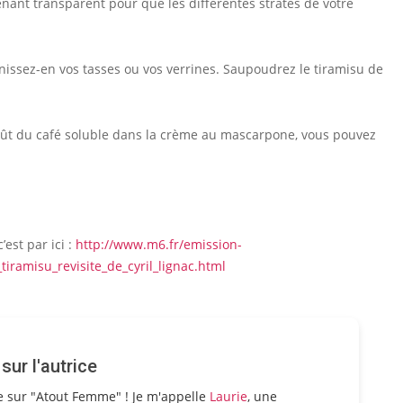
nant transparent pour que les différentes strates de votre
ssez-en vos tasses ou vos verrines. Saupoudrez le tiramisu de
e goût du café soluble dans la crème au mascarpone, vous pouvez
’est par ici :
http://www.m6.fr/emission-
tiramisu_revisite_de_cyril_lignac.html
ur l'autrice
e sur "Atout Femme" ! Je m'appelle
Laurie
, une