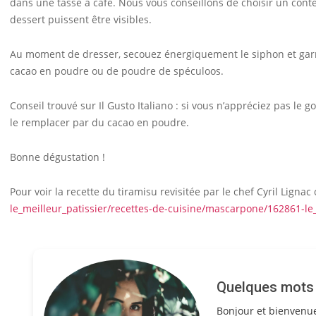
dans une tasse à café. Nous vous conseillons de choisir un conte
dessert puissent être visibles.
Au moment de dresser, secouez énergiquement le siphon et garni
cacao en poudre ou de poudre de spéculoos.
Conseil trouvé sur Il Gusto Italiano : si vous n’appréciez pas l
le remplacer par du cacao en poudre.
Bonne dégustation !
Pour voir la recette du tiramisu revisitée par le chef Cyril Lignac c
le_meilleur_patissier/recettes-de-cuisine/mascarpone/162861-le_
Quelques mots s
Bonjour et bienvenu