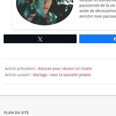
passionnée de la vie 
avide de découvertes
enrichir mon parcour
Tweetez
2014-
05-
Article précédent :
Astuces pour réussir un risotto
20
Article suivant :
Mariage : osez la vaisselle jetable
PLAN DU SITE