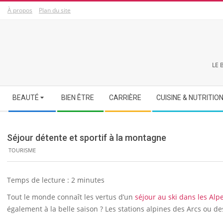
Skip
À propos
Plan du site
to
content
LE 
Secondary
BEAUTÉ
BIEN ÊTRE
CARRIÈRE
CUISINE & NUTRITIO
Navigation
Menu
Séjour détente et sportif à la montagne
TOURISME
Temps de lecture :
2
minutes
Tout le monde connaît les vertus d’un
séjour au ski dans les Alp
également à la belle saison ? Les stations alpines des Arcs ou d