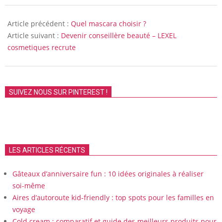
2010-
02-
Article précédent :
Quel mascara choisir ?
16
Article suivant :
Devenir conseillère beauté – LEXEL
cosmetiques recrute
SUIVEZ NOUS SUR PINTEREST !
LES ARTICLES RÉCENTS
Gâteaux d’anniversaire fun : 10 idées originales à réaliser
soi-même
Aires d’autoroute kid-friendly : top spots pour les familles en
voyage
Cold cream : comparatif et guide des meilleurs produits pour