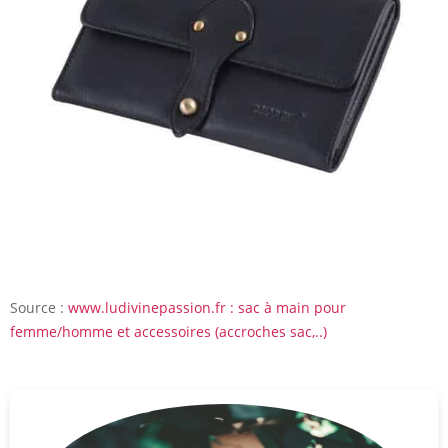
Source :
www.ludivinepassion.fr : sac à main pour
femme/homme et accessoires (accroches sac,..)