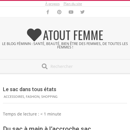
À propos
Plan du site
Skip
to
content
ATOUT FEMME
LE BLOG FÉMININ : SANTÉ, BEAUTÉ, BIEN ÊTRE DES FEMMES, DE TOUTES LES
FEMMES !
Search
Secondary
Navigation
Le sac dans tous états
Menu
ACCESSOIRES
,
FASHION
,
SHOPPING
Temps de lecture :
< 1
minute
Du sac à main à l’accroche sac