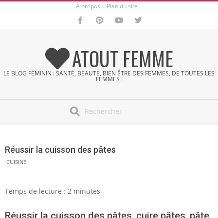
À propos
Plan du site
Skip
to
content
ATOUT FEMME
LE BLOG FÉMININ : SANTÉ, BEAUTÉ, BIEN ÊTRE DES FEMMES, DE TOUTES LES
FEMMES !
Search
Secondary
Navigation
Réussir la cuisson des pâtes
Menu
CUISINE
Temps de lecture :
2
minutes
Réussir la cuisson des pâtes, cuire pâtes, pâte