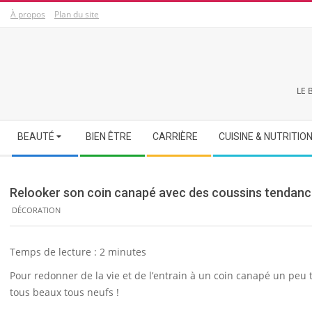
Skip
À propos
Plan du site
to
content
LE 
Secondary
BEAUTÉ
BIEN ÊTRE
CARRIÈRE
CUISINE & NUTRITIO
Navigation
Menu
Relooker son coin canapé avec des coussins tendance
DÉCORATION
Temps de lecture :
2
minutes
Pour redonner de la vie et de l’entrain à un coin canapé un peu 
tous beaux tous neufs !