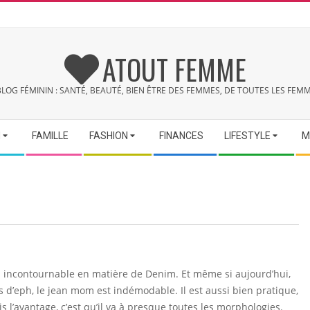
ATOUT FEMME
BLOG FÉMININ : SANTÉ, BEAUTÉ, BIEN ÊTRE DES FEMMES, DE TOUTES LES FEMM
N
FAMILLE
FASHION
FINANCES
LIFESTYLE
M
 incontournable en matière de Denim. Et même si aujourd’hui,
s d’eph, le jean mom est indémodable. Il est aussi bien pratique,
 l’avantage, c’est qu’il va à presque toutes les morphologies.