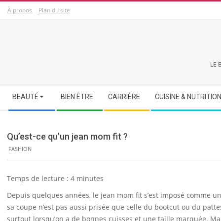
Skip
À propos
Plan du site
to
content
LE 
Secondary
BEAUTÉ
BIEN ÊTRE
CARRIÈRE
CUISINE & NUTRITIO
Navigation
Menu
Qu’est-ce qu’un jean mom fit ?
FASHION
Temps de lecture :
4
minutes
Depuis quelques années, le jean mom fit s’est imposé comme un
sa coupe n’est pas aussi prisée que celle du bootcut ou du patte
surtout lorsqu’on a de bonnes cuisses et une taille marquée. Mais