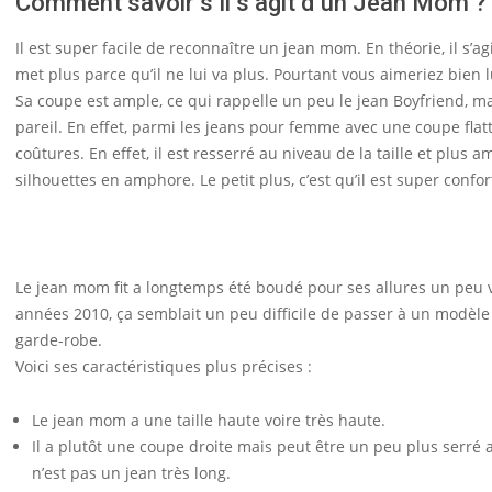
Comment savoir s’il s’agit d’un Jean Mom ?
Il est super facile de reconnaître un jean mom. En théorie, il s’
met plus parce qu’il ne lui va plus. Pourtant vous aimeriez bien l
Sa coupe est ample, ce qui rappelle un peu le jean Boyfriend, mais
pareil. En effet, parmi les jeans pour femme avec une coupe flat
coûtures. En effet, il est resserré au niveau de la taille et plus 
silhouettes en amphore. Le petit plus, c’est qu’il est super confor
Le jean mom fit a longtemps été boudé pour ses allures un peu vie
années 2010, ça semblait un peu difficile de passer à un modèle p
garde-robe.
Voici ses caractéristiques plus précises :
Le jean mom a une taille haute voire très haute.
Il a plutôt une coupe droite mais peut être un peu plus serré au 
n’est pas un jean très long.