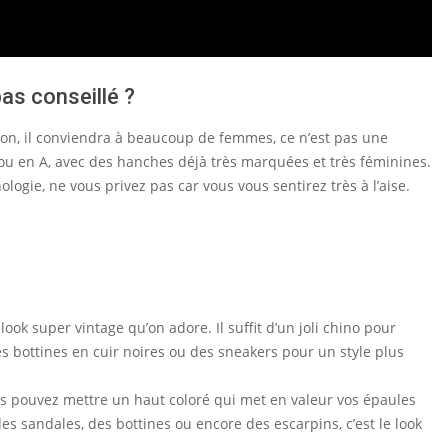
as conseillé ?
ison, il conviendra à beaucoup de femmes, ce n’est pas une
u en A, avec des hanches déjà très marquées et très féminines.
logie, ne vous privez pas car vous vous sentirez très à l’aise.
ok super vintage qu’on adore. Il suffit d’un joli chino pour
s bottines en cuir noires ou des sneakers pour un style plus
ous pouvez mettre un haut coloré qui met en valeur vos épaules
des sandales, des bottines ou encore des escarpins, c’est le look