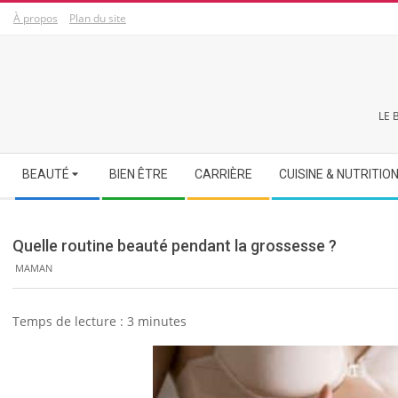
Skip
À propos
Plan du site
to
content
LE 
Secondary
BEAUTÉ
BIEN ÊTRE
CARRIÈRE
CUISINE & NUTRITIO
Navigation
Menu
Quelle routine beauté pendant la grossesse ?
MAMAN
Temps de lecture :
3
minutes