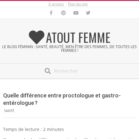
À propos
Plan du site
Skip
to
content
ATOUT FEMME
LE BLOG FÉMININ : SANTÉ, BEAUTÉ, BIEN ÊTRE DES FEMMES, DE TOUTES LES
FEMMES !
Search
Secondary
Navigation
Quelle différence entre proctologue et gastro-
Menu
entérologue ?
SANTÉ
Temps de lecture :
2
minutes