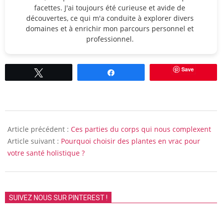
facettes. J'ai toujours été curieuse et avide de
découvertes, ce qui m'a conduite à explorer divers
domaines et à enrichir mon parcours personnel et
professionnel.
Save
Tweetez
Partagez
2024-
05-
Article précédent :
Ces parties du corps qui nous complexent
30
Article suivant :
Pourquoi choisir des plantes en vrac pour
votre santé holistique ?
SUIVEZ NOUS SUR PINTEREST !