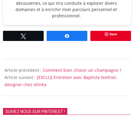
découvertes, ce qui m'a conduite à explorer divers
domaines et à enrichir mon parcours personnel et
professionnel.
Save
Tweetez
Partagez
2016-
05-
Article précédent :
Comment bien choisir un champagne ?
13
Article suivant :
[EXCLU] Entretien avec Baptiste Neltner,
designer chez Alinéa
SUIVEZ NOUS SUR PINTEREST !