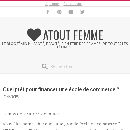
À propos
Plan du site
Skip
to
content
ATOUT FEMME
LE BLOG FÉMININ : SANTÉ, BEAUTÉ, BIEN ÊTRE DES FEMMES, DE TOUTES LES
FEMMES !
Search
Secondary
Navigation
Quel prêt pour financer une école de commerce ?
Menu
FINANCES
Temps de lecture :
2
minutes
Vous êtes admissible dans une grande école de commerce ?