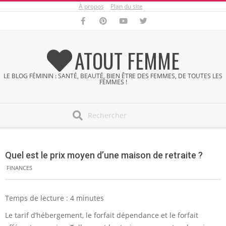
À propos
Plan du site
Skip
to
content
ATOUT FEMME
LE BLOG FÉMININ : SANTÉ, BEAUTÉ, BIEN ÊTRE DES FEMMES, DE TOUTES LES
FEMMES !
Search
Secondary
Navigation
Quel est le prix moyen d’une maison de retraite ?
Menu
FINANCES
Temps de lecture :
4
minutes
Le tarif d’hébergement, le forfait dépendance et le forfait