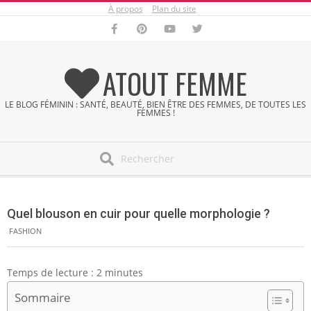
À propos
Plan du site
Skip
to
content
ATOUT FEMME
LE BLOG FÉMININ : SANTÉ, BEAUTÉ, BIEN ÊTRE DES FEMMES, DE TOUTES LES
FEMMES !
Search
Secondary
Navigation
Quel blouson en cuir pour quelle morphologie ?
Menu
FASHION
Temps de lecture :
2
minutes
Sommaire