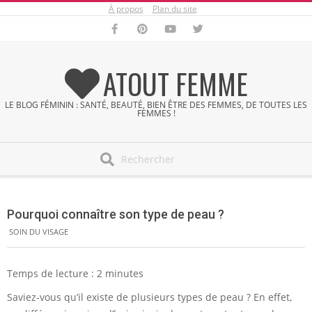
À propos
Plan du site
Skip
to
content
ATOUT FEMME
LE BLOG FÉMININ : SANTÉ, BEAUTÉ, BIEN ÊTRE DES FEMMES, DE TOUTES LES
FEMMES !
Search
Secondary
Navigation
Pourquoi connaître son type de peau ?
Menu
SOIN DU VISAGE
Temps de lecture :
2
minutes
Saviez-vous qu’il existe de plusieurs types de peau ? En effet,