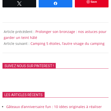
Save
Tweetez
Partagez
2012-
07-
Article précédent :
Prolonger son bronzage : nos astuces pour
27
garder un teint hâlé
Article suivant :
Camping 5 étoiles, l’autre visage du camping
SUIVEZ NOUS SUR PINTEREST !
LES ARTICLES RÉCENTS
Gâteaux d’anniversaire fun : 10 idées originales à réaliser