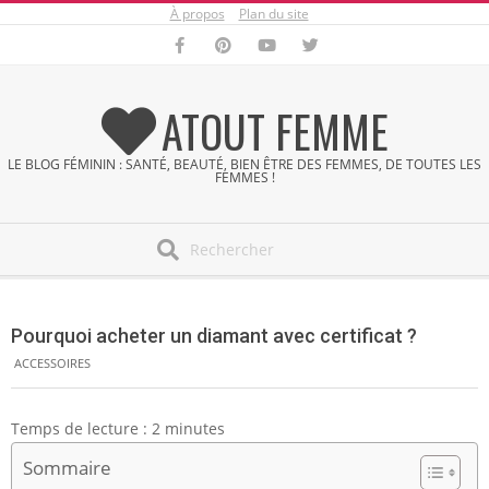
À propos
Plan du site
Skip
to
content
ATOUT FEMME
LE BLOG FÉMININ : SANTÉ, BEAUTÉ, BIEN ÊTRE DES FEMMES, DE TOUTES LES
FEMMES !
Search
Secondary
Navigation
Pourquoi acheter un diamant avec certificat ?
Menu
ACCESSOIRES
Temps de lecture :
2
minutes
Sommaire