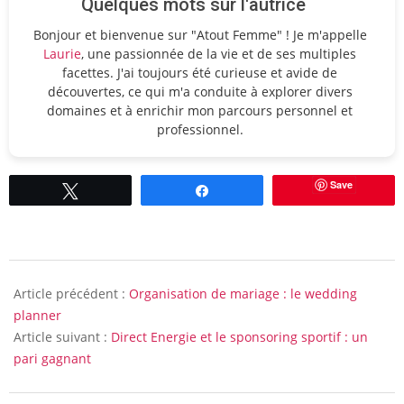
Quelques mots sur l'autrice
Bonjour et bienvenue sur "Atout Femme" ! Je m'appelle
Laurie
, une passionnée de la vie et de ses multiples
facettes. J'ai toujours été curieuse et avide de
découvertes, ce qui m'a conduite à explorer divers
domaines et à enrichir mon parcours personnel et
professionnel.
Save
Tweetez
Partagez
2010-
05-
Article précédent :
Organisation de mariage : le wedding
25
planner
Article suivant :
Direct Energie et le sponsoring sportif : un
pari gagnant