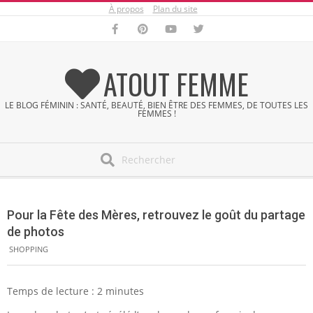
À propos
Plan du site
Skip
to
content
ATOUT FEMME
LE BLOG FÉMININ : SANTÉ, BEAUTÉ, BIEN ÊTRE DES FEMMES, DE TOUTES LES
FEMMES !
Search
Secondary
Navigation
Pour la Fête des Mères, retrouvez le goût du partage
Menu
de photos
SHOPPING
Temps de lecture :
2
minutes