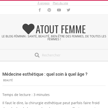
À propos
Plan du site
Skip
to
content
ATOUT FEMME
LE BLOG FÉMININ : SANTÉ, BEAUTÉ, BIEN ÊTRE DES FEMMES, DE TOUTES LES
FEMMES !
Search
Secondary
Navigation
Médecine esthétique : quel soin à quel âge ?
Menu
BEAUTÉ
Temps de lecture :
3
minutes
Il faut le dire, la chirurgie esthétique peut parfois faire froid