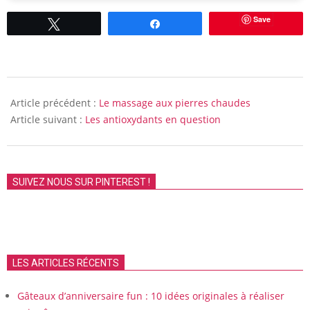
Save
Tweetez
Partagez
2009-
04-
Article précédent :
Le massage aux pierres chaudes
15
Article suivant :
Les antioxydants en question
SUIVEZ NOUS SUR PINTEREST !
LES ARTICLES RÉCENTS
Gâteaux d’anniversaire fun : 10 idées originales à réaliser