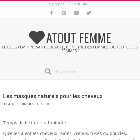
À propos
Plan du site
Skip
to
content
ATOUT FEMME
LE BLOG FÉMININ : SANTÉ, BEAUTÉ, BIEN ÊTRE DES FEMMES, DE TOUTES LES
FEMMES !
Search
Secondary
Navigation
Les masques naturels pour les cheveux
Menu
BEAUTÉ
,
SOIN DES CHEVEUX
Temps de lecture :
< 1
minute
Qu’elles aient les cheveux raides, crépus, frisés ou bouclés,