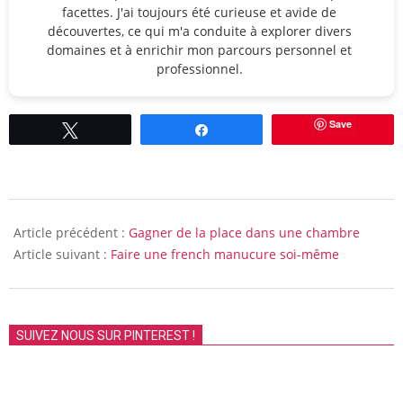
facettes. J'ai toujours été curieuse et avide de
découvertes, ce qui m'a conduite à explorer divers
domaines et à enrichir mon parcours personnel et
professionnel.
Save
Tweetez
Partagez
2011-
06-
Article précédent :
Gagner de la place dans une chambre
16
Article suivant :
Faire une french manucure soi-même
SUIVEZ NOUS SUR PINTEREST !