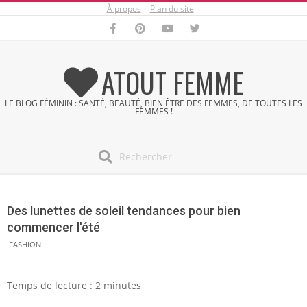
À propos
Plan du site
Skip
to
content
ATOUT FEMME
LE BLOG FÉMININ : SANTÉ, BEAUTÉ, BIEN ÊTRE DES FEMMES, DE TOUTES LES
FEMMES !
Search
Secondary
Navigation
Des lunettes de soleil tendances pour bien
Menu
commencer l'été
FASHION
Temps de lecture :
2
minutes