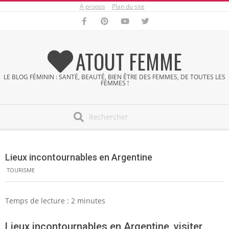
À propos
Plan du site
Skip
to
content
ATOUT FEMME
LE BLOG FÉMININ : SANTÉ, BEAUTÉ, BIEN ÊTRE DES FEMMES, DE TOUTES LES
FEMMES !
Search
Secondary
Navigation
Lieux incontournables en Argentine
Menu
TOURISME
Temps de lecture :
2
minutes
Lieux incontournables en Argentine, visiter