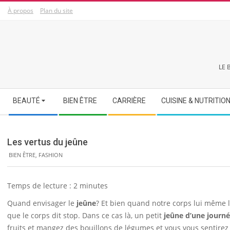
Skip
À propos
Plan du site
to
content
LE 
Secondary
BEAUTÉ
BIEN ÊTRE
CARRIÈRE
CUISINE & NUTRITIO
Navigation
Menu
Les vertus du jeûne
BIEN ÊTRE
,
FASHION
Temps de lecture :
2
minutes
Quand envisager le
jeûne
? Et bien quand notre corps lui même 
que le corps dit stop. Dans ce cas là, un petit
jeûne d’une journ
fruits et mangez des bouillons de légumes et vous vous sentir