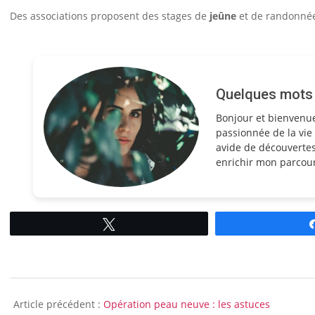
Des associations proposent des stages de
jeûne
et de randonnée,
Quelques mots s
Bonjour et bienvenu
passionnée de la vie 
avide de découvertes
enrichir mon parcour
Tweetez
2008-
04-
Article précédent :
Opération peau neuve : les astuces