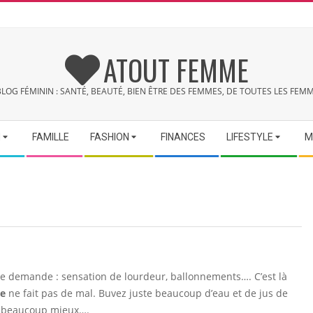
ATOUT FEMME
BLOG FÉMININ : SANTÉ, BEAUTÉ, BIEN ÊTRE DES FEMMES, DE TOUTES LES FEMM
N
FAMILLE
FASHION
FINANCES
LIFESTYLE
M
le demande : sensation de lourdeur, ballonnements…. C’est là
ée
ne fait pas de mal. Buvez juste beaucoup d’eau et de jus de
ez beaucoup mieux….