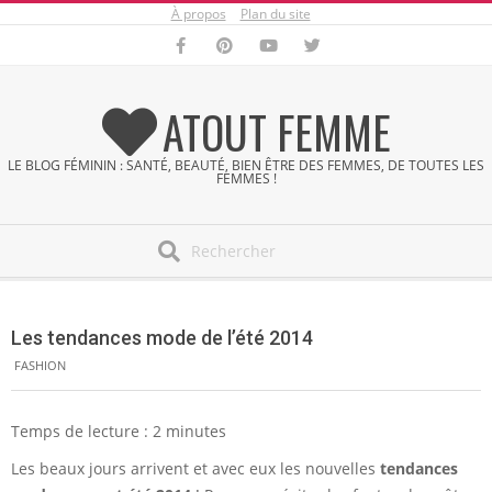
À propos
Plan du site
Skip
to
content
ATOUT FEMME
LE BLOG FÉMININ : SANTÉ, BEAUTÉ, BIEN ÊTRE DES FEMMES, DE TOUTES LES
FEMMES !
Search
Secondary
Navigation
Les tendances mode de l’été 2014
Menu
FASHION
Temps de lecture :
2
minutes
Les beaux jours arrivent et avec eux les nouvelles
tendances