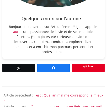
Quelques mots sur l'autrice
Bonjour et bienvenue sur "Atout Femme" ! Je m'appelle
Laurie
, une passionnée de la vie et de ses multiples
facettes. J'ai toujours été curieuse et avide de
découvertes, ce qui m'a conduite à explorer divers
domaines et à enrichir mon parcours personnel et
professionnel.
Save
Tweetez
Partagez
2014-
11-
Article précédent :
Test : Quel animal me correspond le mieux
14
?
Article suivant :
L’épilation au laser pour en finir avec ses poils