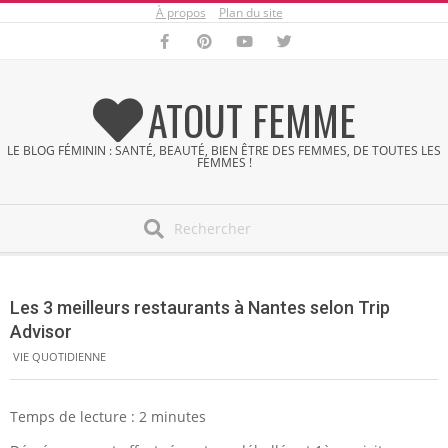
À propos
Plan du site
Skip
to
content
ATOUT FEMME
LE BLOG FÉMININ : SANTÉ, BEAUTÉ, BIEN ÊTRE DES FEMMES, DE TOUTES LES
FEMMES !
Search
Secondary
Navigation
Les 3 meilleurs restaurants à Nantes selon Trip
Menu
Advisor
VIE QUOTIDIENNE
Temps de lecture :
2
minutes