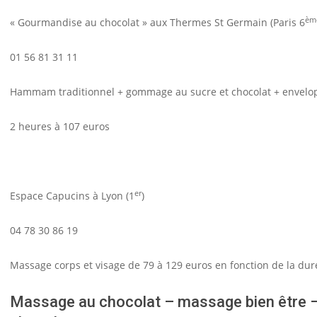
èm
« Gourmandise au chocolat » aux Thermes St Germain (Paris 6
01 56 81 31 11
Hammam traditionnel + gommage au sucre et chocolat + envelop
2 heures à 107 euros
er
Espace Capucins à Lyon (1
)
04 78 30 86 19
Massage corps et visage de 79 à 129 euros en fonction de la duré
Massage au chocolat – massage bien être