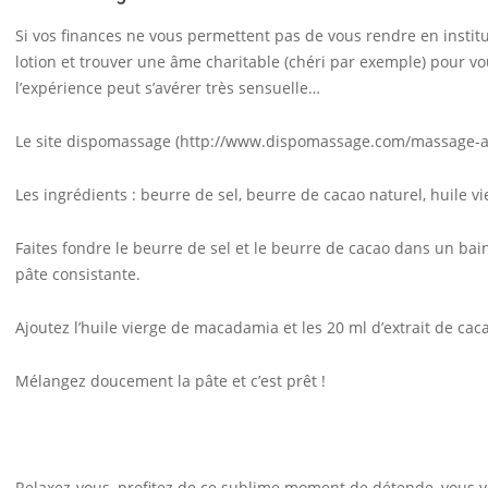
Si vos finances ne vous permettent pas de vous rendre en instit
lotion et trouver une âme charitable (chéri par exemple) pour vo
l’expérience peut s’avérer très sensuelle…
Le site dispomassage (
http://www.dispomassage.com/massage-a
Les ingrédients : beurre de sel, beurre de cacao naturel, huile v
Faites fondre le beurre de sel et le beurre de cacao dans un bai
pâte consistante.
Ajoutez l’huile vierge de macadamia et les 20 ml d’extrait de cac
Mélangez doucement la pâte et c’est prêt !
Relaxez-vous, profitez de ce sublime moment de détende, vous ver