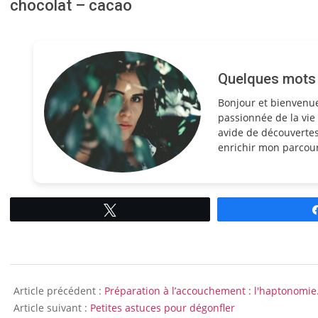
chocolat – cacao
Quelques mots s
Bonjour et bienvenu
passionnée de la vie 
avide de découvertes
enrichir mon parcour
Tweetez
2009-
07-
Article précédent :
Préparation à l’accouchement : l'haptonomie
10
Article suivant :
Petites astuces pour dégonfler