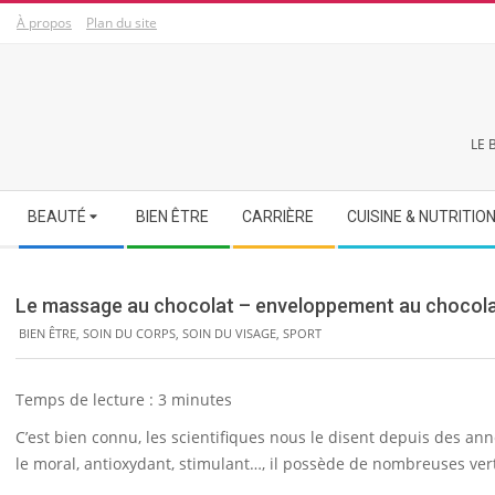
Skip
À propos
Plan du site
to
content
LE 
Secondary
BEAUTÉ
BIEN ÊTRE
CARRIÈRE
CUISINE & NUTRITIO
Navigation
Menu
Le massage au chocolat – enveloppement au chocol
BIEN ÊTRE
,
SOIN DU CORPS
,
SOIN DU VISAGE
,
SPORT
Temps de lecture :
3
minutes
C’est bien connu, les scientifiques nous le disent depuis des ann
le moral, antioxydant, stimulant…, il possède de nombreuses ver