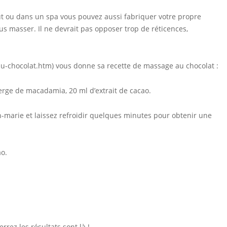
ut ou dans un spa vous pouvez aussi fabriquer votre propre
us masser. Il ne devrait pas opposer trop de réticences,
u-chocolat.htm
) vous donne sa recette de massage au chocolat :
ierge de macadamia, 20 ml d’extrait de cacao.
n-marie et laissez refroidir quelques minutes pour obtenir une
ao.
rez les résultats sont là !