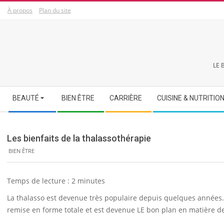
Skip
À propos
Plan du site
to
content
LE 
Secondary
BEAUTÉ
BIEN ÊTRE
CARRIÈRE
CUISINE & NUTRITIO
Navigation
Menu
Les bienfaits de la thalassothérapie
BIEN ÊTRE
Temps de lecture :
2
minutes
La thalasso est devenue très populaire depuis quelques années.
remise en forme totale et est devenue LE bon plan en matière de