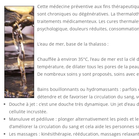
Cette médecine préventive aux fins thérapeutiq
sont chroniques ou dégénératives. La thermaloth
traitements médicamenteux. Les cures thermales s
psychologique, douleurs réduites, consommatio
L’eau de mer, base de la thalasso :
Chauffée à environ 35°C, l’eau de mer est la clé
température, de dilater tous les pores de la peau
De nombreux soins y sont proposés, soins avec e
Bains bouillonnants ou hydromassants : parfois e
détendre et de favoriser la circulation du sang, 
Douche à jet : c’est une douche très dynamique. Un jet d’eau d
cellulite incrustée.
Manuluve et pédiluve : plonger alternativement les pieds et l
d’améliorer la circulation du sang et cela aide les personnes 
Les massages : kinésithérapie, rééducation, massages relaxan