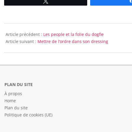
Tweetez
2014-
09-
Article précédent :
Les people et la folie du dogfie
13
Article suivant :
Mettre de l’ordre dans son dressing
PLAN DU SITE
À propos
Home
Plan du site
Politique de cookies (UE)