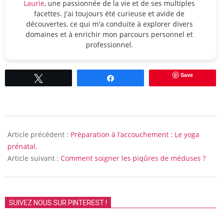
Laurie
, une passionnée de la vie et de ses multiples
facettes. J'ai toujours été curieuse et avide de
découvertes, ce qui m'a conduite à explorer divers
domaines et à enrichir mon parcours personnel et
professionnel.
Save
Tweetez
Partagez
2009-
07-
Article précédent :
Préparation à l’accouchement : Le yoga
27
prénatal.
Article suivant :
Comment soigner les piqûres de méduses ?
SUIVEZ NOUS SUR PINTEREST !