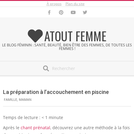
À propos
Plan du site
Skip
to
content
ATOUT FEMME
LE BLOG FÉMININ : SANTÉ, BEAUTÉ, BIEN ÊTRE DES FEMMES, DE TOUTES LES
FEMMES !
Search
Secondary
Navigation
La préparation à l’accouchement en piscine
Menu
FAMILLE
,
MAMAN
Temps de lecture :
< 1
minute
Après le
chant prénatal
, découvrez une autre méthode à la fois