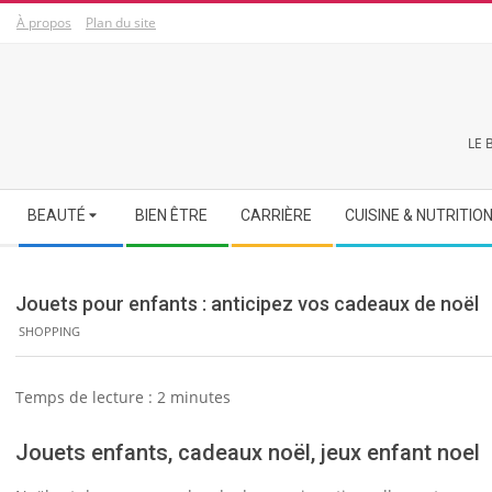
Skip
À propos
Plan du site
to
content
LE 
Secondary
BEAUTÉ
BIEN ÊTRE
CARRIÈRE
CUISINE & NUTRITIO
Navigation
Menu
Jouets pour enfants : anticipez vos cadeaux de noël
SHOPPING
Temps de lecture :
2
minutes
Jouets enfants, cadeaux noël, jeux enfant noel