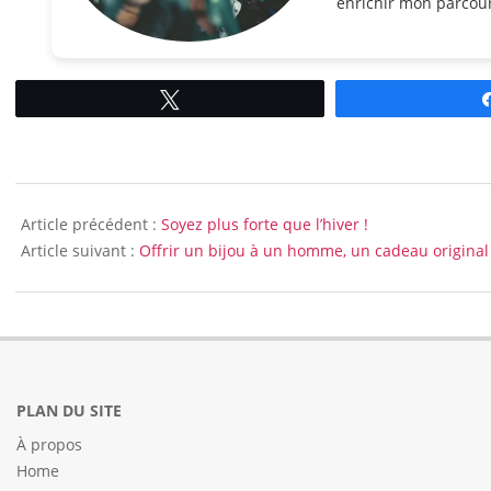
enrichir mon parcour
Tweetez
2012-
10-
Article précédent :
Soyez plus forte que l’hiver !
10
Article suivant :
Offrir un bijou à un homme, un cadeau original
PLAN DU SITE
À propos
Home