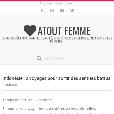
À propos
Plan du site
Skip
to
content
ATOUT FEMME
LE BLOG FÉMININ : SANTÉ, BEAUTÉ, BIEN ÊTRE DES FEMMES, DE TOUTES LES
FEMMES !
Search
Secondary
Navigation
Indonésie : 2 voyages pour sortir des sentiers battus
Menu
TOURISME
Temps de lecture :
2
minutes
Si pour vous voyage rime avec découvertes culturelles,