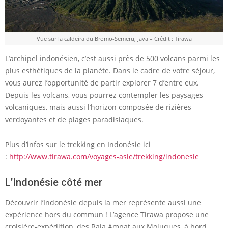
Vue sur la caldeira du Bromo-Semeru, Java – Crédit : Tirawa
L’archipel indonésien, c’est aussi près de 500 volcans parmi les
plus esthétiques de la planète. Dans le cadre de votre séjour,
vous aurez l’opportunité de partir explorer 7 d’entre eux.
Depuis les volcans, vous pourrez contempler les paysages
volcaniques, mais aussi l’horizon composée de rizières
verdoyantes et de plages paradisiaques.
Plus d’infos sur le trekking en Indonésie ici
:
http://www.tirawa.com/voyages-asie/trekking/indonesie
L’Indonésie côté mer
Découvrir l’Indonésie depuis la mer représente aussi une
expérience hors du commun ! L’agence Tirawa propose une
croisière-expédition, des Raja Ampat aux Moluques, à bord