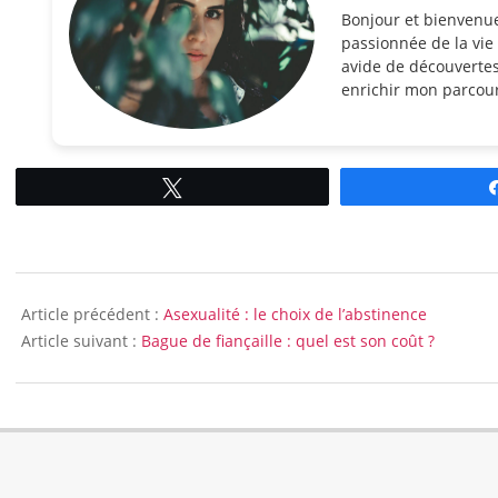
Bonjour et bienvenu
passionnée de la vie 
avide de découvertes
enrichir mon parcour
Tweetez
2014-
03-
Article précédent :
Asexualité : le choix de l’abstinence
11
Article suivant :
Bague de fiançaille : quel est son coût ?