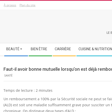
Skip
À propos
Plan du site
to
content
LE 
Secondary
BEAUTÉ
BIEN ÊTRE
CARRIÈRE
CUISINE & NUTRITIO
Navigation
Menu
Faut-il avoir bonne mutuelle lorsqu’on est déjà rembo
SANTÉ
Temps de lecture :
2
minutes
Un remboursement a 100% par la Sécurité sociale ne peut se fai
(ALD) est soit une maladie suffisamment grave pour susciter un 
chronique. On distingue deux types d’ALD :