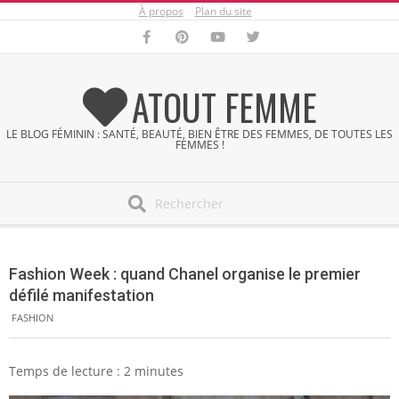
À propos
Plan du site
Skip
to
content
ATOUT FEMME
LE BLOG FÉMININ : SANTÉ, BEAUTÉ, BIEN ÊTRE DES FEMMES, DE TOUTES LES
FEMMES !
Search
Secondary
Navigation
Fashion Week : quand Chanel organise le premier
Menu
défilé manifestation
FASHION
Temps de lecture :
2
minutes