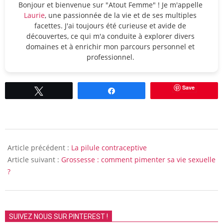
Bonjour et bienvenue sur "Atout Femme" ! Je m'appelle
Laurie
, une passionnée de la vie et de ses multiples
facettes. J'ai toujours été curieuse et avide de
découvertes, ce qui m'a conduite à explorer divers
domaines et à enrichir mon parcours personnel et
professionnel.
Save
Tweetez
Partagez
2014-
10-
Article précédent :
La pilule contraceptive
01
Article suivant :
Grossesse : comment pimenter sa vie sexuelle
?
SUIVEZ NOUS SUR PINTEREST !