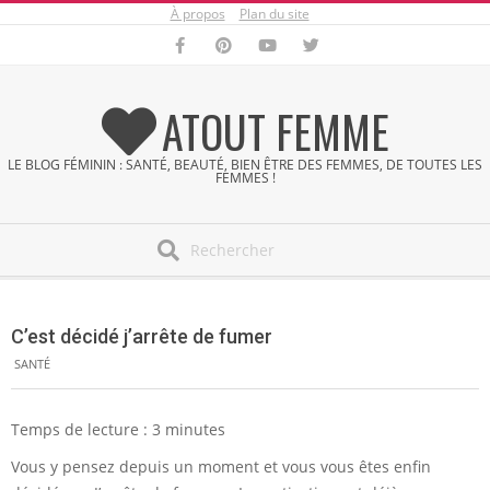
À propos
Plan du site
Skip
to
content
ATOUT FEMME
LE BLOG FÉMININ : SANTÉ, BEAUTÉ, BIEN ÊTRE DES FEMMES, DE TOUTES LES
FEMMES !
Search
Secondary
Navigation
C’est décidé j’arrête de fumer
Menu
SANTÉ
Temps de lecture :
3
minutes
Vous y pensez depuis un moment et vous vous êtes enfin