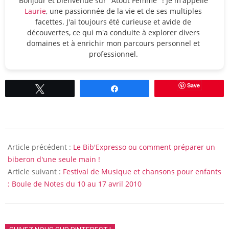
Bonjour et bienvenue sur "Atout Femme" ! Je m'appelle
Laurie
, une passionnée de la vie et de ses multiples
facettes. J'ai toujours été curieuse et avide de
découvertes, ce qui m'a conduite à explorer divers
domaines et à enrichir mon parcours personnel et
professionnel.
Save
Tweetez
Partagez
2010-
01-
Article précédent :
Le Bib'Expresso ou comment préparer un
29
biberon d'une seule main !
Article suivant :
Festival de Musique et chansons pour enfants
: Boule de Notes du 10 au 17 avril 2010