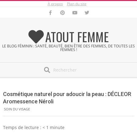
À propos
Plan du site
Skip
to
content
ATOUT FEMME
LE BLOG FÉMININ : SANTÉ, BEAUTÉ, BIEN ÊTRE DES FEMMES, DE TOUTES LES
FEMMES !
Search
Secondary
Navigation
Cosmétique naturel pour adoucir la peau : DÉCLEOR
Menu
Aromessence Néroli
SOIN DU VISAGE
Temps de lecture :
< 1
minute