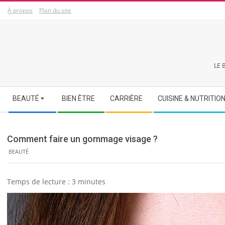
Skip
À propos
Plan du site
to
content
LE 
Secondary
BEAUTÉ
BIEN ÊTRE
CARRIÈRE
CUISINE & NUTRITIO
Navigation
Menu
Comment faire un gommage visage ?
BEAUTÉ
Temps de lecture :
3
minutes