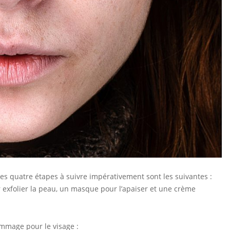
 les quatre étapes à suivre impérativement sont les suivantes :
xfolier la peau, un masque pour l’apaiser et une crème
mmage pour le visage :