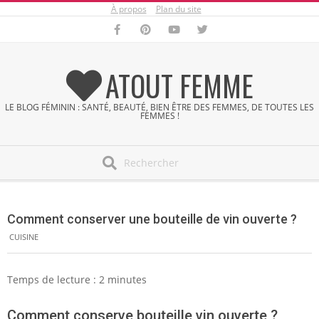
À propos
Plan du site
Skip
to
content
ATOUT FEMME
LE BLOG FÉMININ : SANTÉ, BEAUTÉ, BIEN ÊTRE DES FEMMES, DE TOUTES LES
FEMMES !
Search
Secondary
Navigation
Comment conserver une bouteille de vin ouverte ?
Menu
CUISINE
Temps de lecture :
2
minutes
Comment conserve bouteille vin ouverte ?,