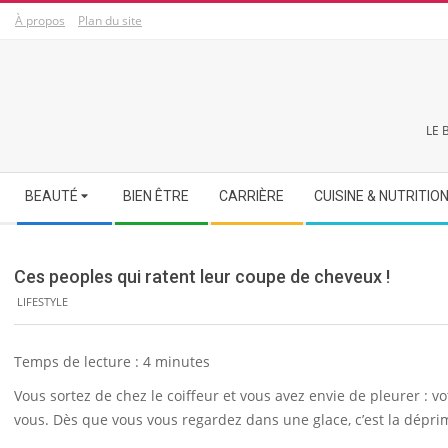
Skip
À propos
Plan du site
to
content
LE 
Secondary
BEAUTÉ
BIEN ÊTRE
CARRIÈRE
CUISINE & NUTRITIO
Navigation
Menu
Ces peoples qui ratent leur coupe de cheveux !
LIFESTYLE
Temps de lecture :
4
minutes
Vous sortez de chez le coiffeur et vous avez envie de pleurer : v
vous. Dès que vous vous regardez dans une glace, c’est la dépri