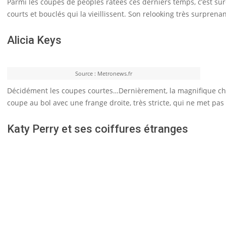
Parmi les coupes de peoples ratées ces derniers temps, c’est s
courts et bouclés qui la vieillissent. Son relooking très surprenant
Alicia Keys
Source : Metronews.fr
Décidément les coupes courtes…Dernièrement, la magnifique chant
coupe au bol avec une frange droite, très stricte, qui ne met pas
Katy Perry et ses coiffures étranges