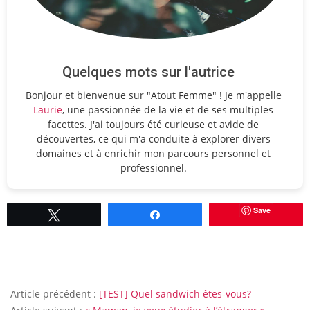
Quelques mots sur l'autrice
Bonjour et bienvenue sur "Atout Femme" ! Je m'appelle
Laurie
, une passionnée de la vie et de ses multiples
facettes. J'ai toujours été curieuse et avide de
découvertes, ce qui m'a conduite à explorer divers
domaines et à enrichir mon parcours personnel et
professionnel.
Save
Tweetez
Partagez
2016-
07-
Article précédent :
[TEST] Quel sandwich êtes-vous?
01