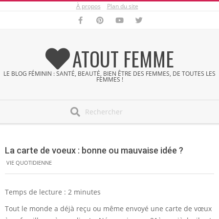
À propos
Plan du site
Skip
to
content
ATOUT FEMME
LE BLOG FÉMININ : SANTÉ, BEAUTÉ, BIEN ÊTRE DES FEMMES, DE TOUTES LES
FEMMES !
Search
Secondary
Navigation
La carte de voeux : bonne ou mauvaise idée ?
Menu
VIE QUOTIDIENNE
Temps de lecture :
2
minutes
Tout le monde a déjà reçu ou même envoyé une carte de vœux