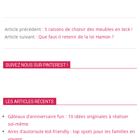
2015-
07-
Article précédent :
5 raisons de choisir des meubles en teck !
22
Article suivant :
Que faut-il retenir de la loi Hamon ?
SUIVEZ NOUS SUR PINTEREST !
LES ARTICLES RÉCENTS
Gâteaux d’anniversaire fun : 10 idées originales à réaliser
soi-même
Aires d’autoroute kid-friendly : top spots pour les familles en
voyage