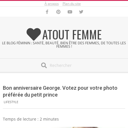
À propos
Plan du site
Skip
to
content
ATOUT FEMME
LE BLOG FÉMININ : SANTÉ, BEAUTÉ, BIEN ÊTRE DES FEMMES, DE TOUTES LES
FEMMES !
Search
Secondary
Navigation
Bon anniversaire George. Votez pour votre photo
Menu
préférée du petit prince
LIFESTYLE
Temps de lecture :
2
minutes